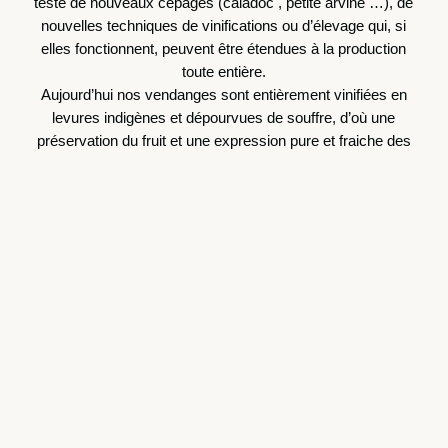
teste de nouveaux cépages (caladoc , petite arvine …), de
nouvelles techniques de vinifications ou d’élevage qui, si
elles fonctionnent, peuvent être étendues à la production
toute entière.
Aujourd’hui nos vendanges sont entièrement vinifiées en
levures indigènes et dépourvues de souffre, d’où une
préservation du fruit et une expression pure et fraiche des
raisins de notre terroir.
cuvées-mobile
Sélectionnez le contenu